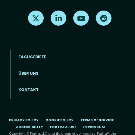
Find us on X
Find us on LinkedIn
Find us on Youtube
Find us on Re
FACHGEBIETE
ÜBER UNS
Footer menu (DE)
KONTAKT
PRIVACY POLICY
COOKIE POLICY
TERMS OF SERVICE
ACCESSIBILITY
FORTRA AI USE
IMPRESSUM
Copyright © Fortra, LLC and its group of companies. Fortra®, the