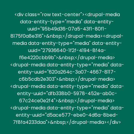
<div class="row text-center"><drupal-media
data-entity-type="media" data-entity-
uuid="95b49d36-07a5-43f1-80f1-
8175f0a8e316">&nbsp;</drupal-media><drupal-
media data-entity-type="media" data-entity-
uuid="27936640-1f2f-4194-8f4a-
f6e4220cbb9b">&nbsp;</drupal-media>
<drupal-media data-entity-type="media" data-
entity-uuid="620a264c-3a07-4667-8117-
c6b5cdb2e303">&nbsp;</drupal-media>
<drupal-media data-entity-type="media" data-
entity-uuid="dfb338b0-5978-452e-ab0c-
67c24ce0e2f4">&nbsp;</drupal-media>
<drupal-media data-entity-type="media" data-
entity-uuid="d5ace577-ebe0-4d6a-8bed-
7f8fa4233daa">&nbsp;</drupal-media></div>