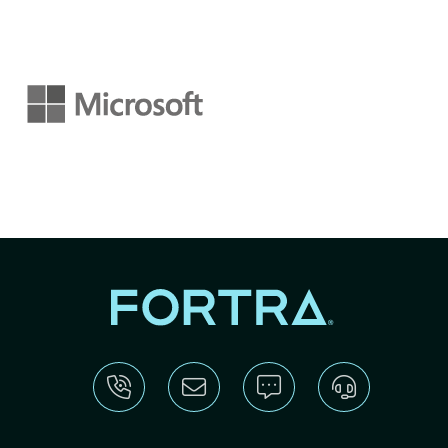
Image