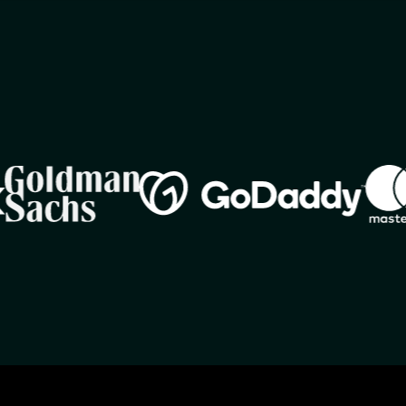
Image
Imag
Image