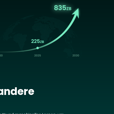
age
 andere