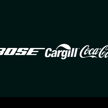
Image
Image
Im