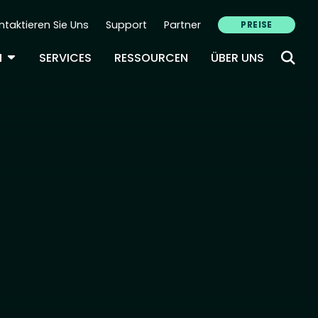
ntaktieren Sie Uns
Support
Partner
PREISE
ondary Navigation (DE)
TOGGLE DROPDOWN
N
SERVICES
RESSOURCEN
ÜBER UNS