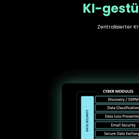
KI-gestü
Zentralisierter K
Text
Image