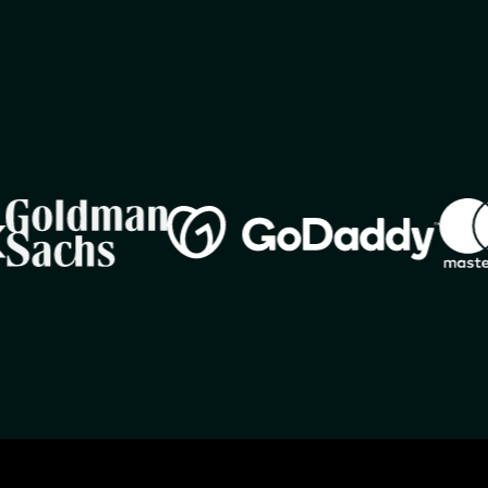
Image
Imag
Image