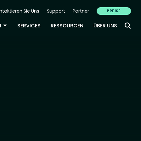
ntaktieren Sie Uns
Support
Partner
PREISE
ondary Navigation (DE)
TOGGLE DROPDOWN
N
SERVICES
RESSOURCEN
ÜBER UNS