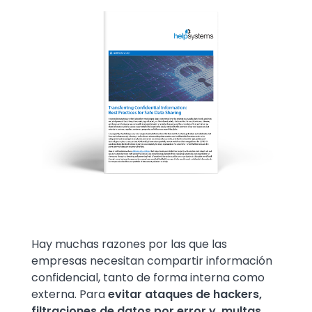
Text
Hay muchas razones por las que las
empresas necesitan compartir información
confidencial, tanto de forma interna como
externa. Para
evitar ataques de hackers,
filtraciones de datos por error y, multas