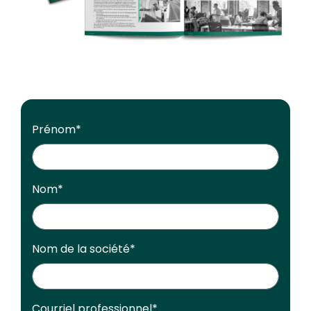
Prénom
*
Nom
*
Nom de la société
*
Courriel professionnel
*