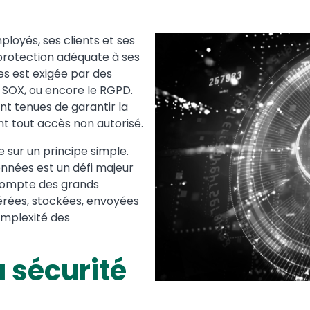
loyés, ses clients et ses
Media
Image
e protection adéquate à ses
es est exigée par des
t SOX, ou encore le RGPD.
nt tenues de garantir la
t tout accès non autorisé.
 sur un principe simple.
onnées est un défi majeur
t compte des grands
érées, stockées, envoyées
omplexité des
 sécurité