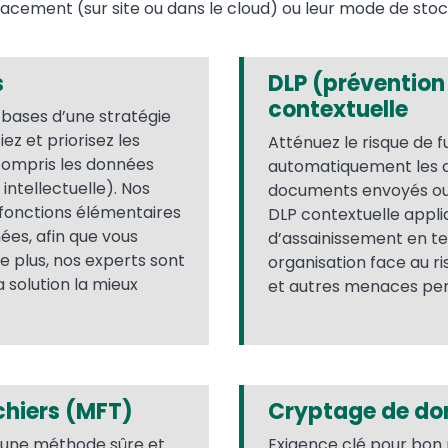
cement (sur site ou dans le cloud) ou leur mode de sto
s
DLP (prévention
contextuelle
s bases d’une stratégie
ez et priorisez les
Atténuez le risque de 
compris les données
automatiquement les d
ntellectuelle). Nos
documents envoyés ou t
s fonctions élémentaires
DLP contextuelle appl
ées, afin que vous
d’assainissement en te
e plus, nos experts sont
organisation face au 
a solution la mieux
et autres menaces per
ichiers (MFT)
Cryptage de do
 une méthode sûre et
Exigence clé pour bon