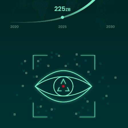
Image