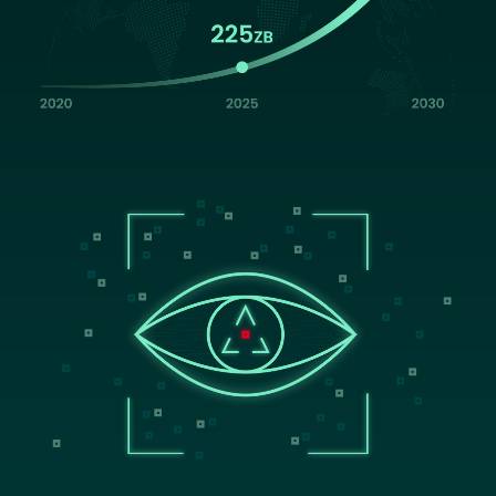
Image