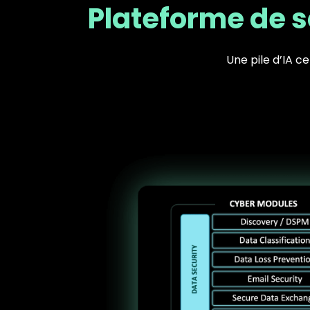
Plateforme de s
Une pile d’IA c
Text
Image