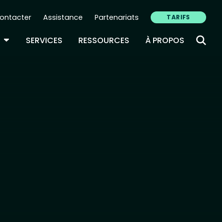
ontacter
Assistance
Partenariats
TARIFS
ry Navigation (FR)
TOGGLE DROPDOWN
SERVICES
RESSOURCES
À PROPOS