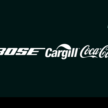
Image
Image
Ima