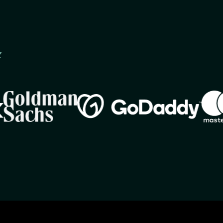
z
Image
Imag
Image