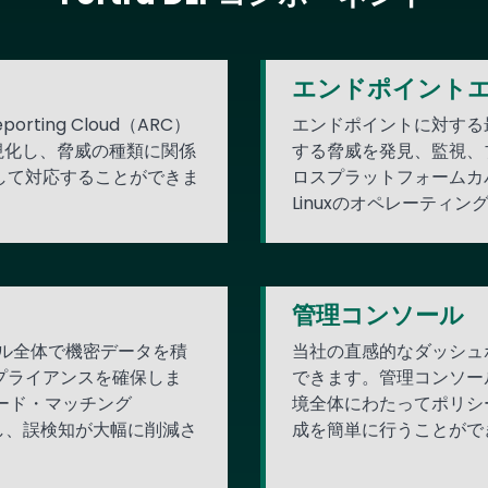
エンドポイント
eporting Cloud（ARC）
エンドポイントに対する
視化し、脅威の種類に関係
する脅威を発見、監視、
して対応することができま
ロスプラットフォームカバ
Linuxのオペレーティ
ス
管理コンソール
ネル全体で機密データを積
当社の直感的なダッシュ
プライアンスを確保しま
できます。管理コンソー
コード・マッチング
境全体にわたってポリシ
し、誤検知が大幅に削減さ
成を簡単に行うことがで