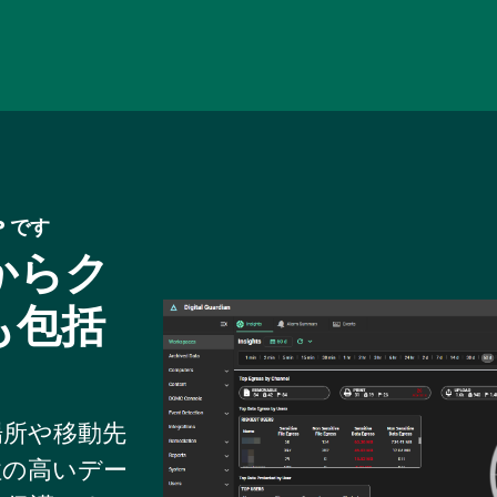
Skip
to
main
content
LP です
からク
も包括
Image
存場所や移動先
性の高いデー