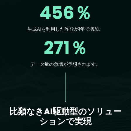
456％
生成AIを利用した詐欺が1年で増加。
271％
データ量の急増が予想されます。
Text
比類なきAI駆動型のソリュー
ションで実現