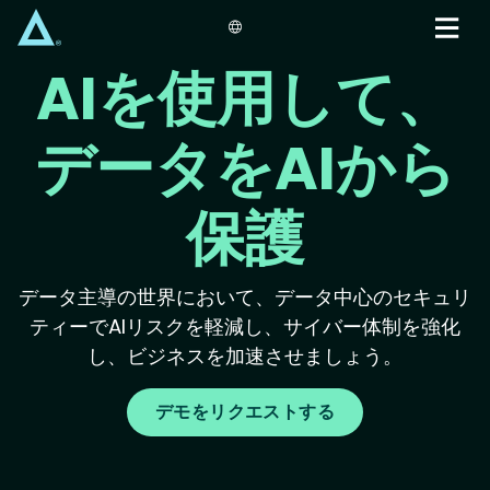
Skip
to
main
AIを使用して、
content
データをAIから
保護
データ主導の世界において、データ中心のセキュリ
ティーでAIリスクを軽減し、サイバー体制を強化
し、ビジネスを加速させましょう。
デモをリクエストする