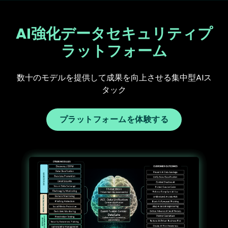
AI強化データセキュリティプ
ラットフォーム
数十のモデルを提供して成果を向上させる集中型AIス
タック
プラットフォームを体験する
Text
Image