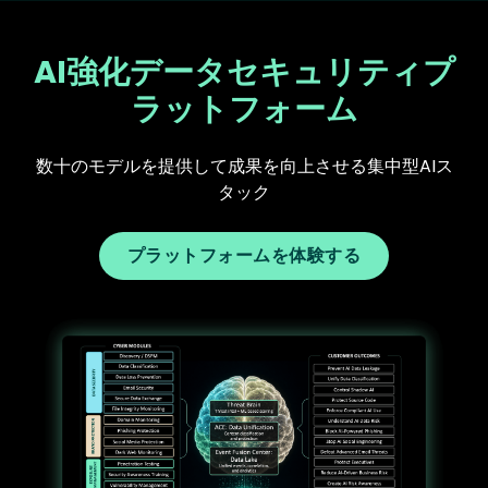
AI強化データセキュリティプ
ラットフォーム
数十のモデルを提供して成果を向上させる集中型AIス
タック
プラットフォームを体験する
Text
Image