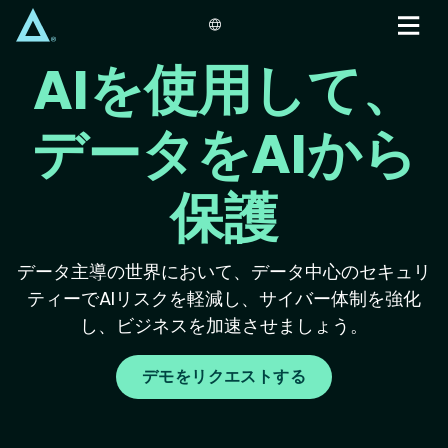
Skip
to
main
AIを使用して、
content
データをAIから
保護
データ主導の世界において、データ中心のセキュリ
ティーでAIリスクを軽減し、サイバー体制を強化
し、ビジネスを加速させましょう。
デモをリクエストする