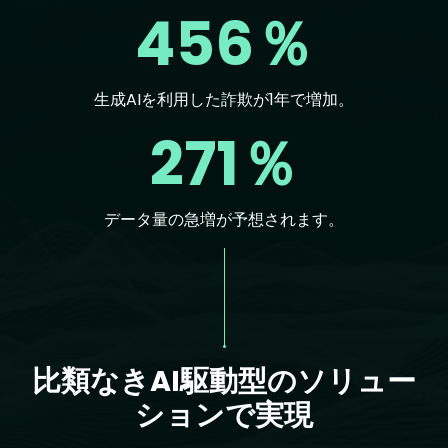
456％
生成AIを利用した詐欺が1年で増加。
271％
データ量の急増が予想されます。
Text
比類なきAI駆動型のソリュー
ションで実現