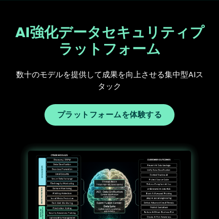
AI強化データセキュリティプ
ラットフォーム
数十のモデルを提供して成果を向上させる集中型AIス
タック
プラットフォームを体験する
Text
Image