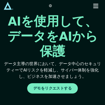
Skip
to
main
AIを使用して、
content
データをAIから
保護
データ主導の世界において、データ中心のセキュリ
ティーでAIリスクを軽減し、サイバー体制を強化
し、ビジネスを加速させましょう。
デモをリクエストする