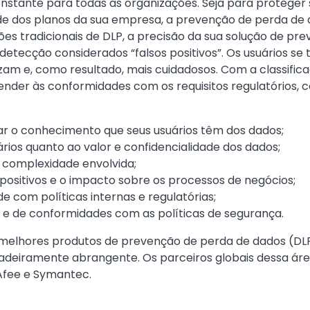
stante para todas as organizações. Seja para proteger 
ade dos planos da sua empresa, a prevenção de perda de 
ções tradicionais de DLP, a precisão da sua solução de 
 detecção considerados “falsos positivos”. Os usuários s
lizam e, como resultado, mais cuidadosos. Com a classif
ender às conformidades com os requisitos regulatórios,
zar o conhecimento que seus usuários têm dos dados;
ios quanto ao valor e confidencialidade dos dados;
a complexidade envolvida;
positivos e o impacto sobre os processos de negócios;
 com políticas internas e regulatórias;
ão e de conformidades com as políticas de segurança.
s melhores produtos de prevenção de perda de dados (D
dadeiramente abrangente. Os parceiros globais dessa ár
cAfee e Symantec.