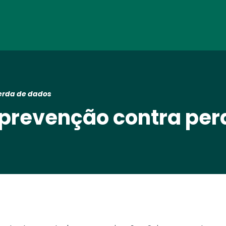
Skip
to
main
content
perda de dados
 prevenção contra pe