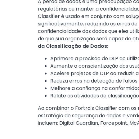
Text
A perda de dados é uma preocupação con
regulatórias ou manter a confidencialid
Classifier é usado em conjunto com solu
significativamente, reduzindo os erros de
confidencialidade dos dados que eles uti
de que sua organização será capaz de at
da Classificação de Dados:
Aprimore a precisão de DLP ao utili
Aumente a conscientização dos usuár
Acelere projetos de DLP ao reduzir 
Reduza erros na detecção de falsos 
Melhore a confiança na conformidade
Relate as atividades de classificaç
Ao combinar o Fortra's Classifier com o
estratégia de segurança de dados e ver
incluem: Digital Guardian, Forcepoint, M