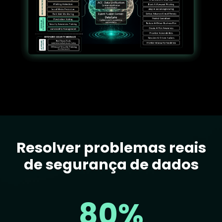
Resolver problemas reais
Text
de segurança de dados
80%