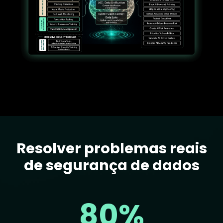
Resolver problemas reais
Text
de segurança de dados
80%