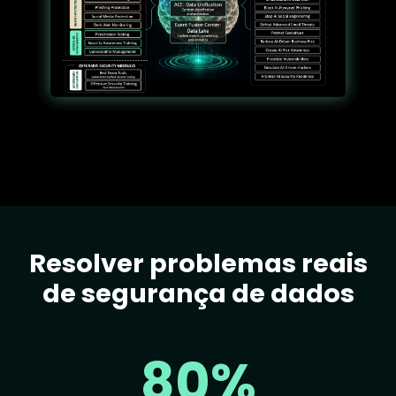
Resolver problemas reais
Text
de segurança de dados
80%