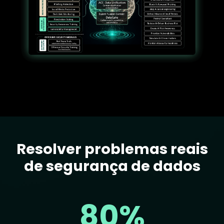
Resolver problemas reais
Text
de segurança de dados
80%