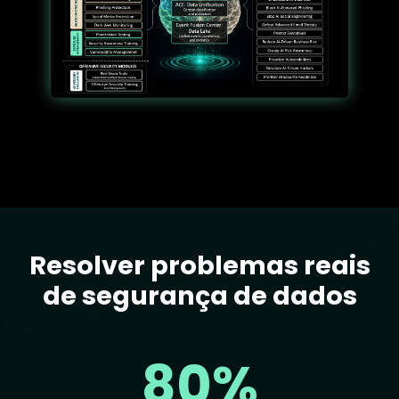
Resolver problemas reais
Text
de segurança de dados
80%