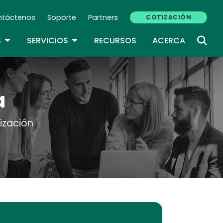
ntáctenos
Soporte
Partners
COTIZACIÓN
ndary Navigation (ES)
TOGGLE DROPDOWN
TOGGLE DROPDOWN
S
SERVICIOS
RECURSOS
ACERCA
a
tización