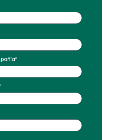
mpañía
*
*