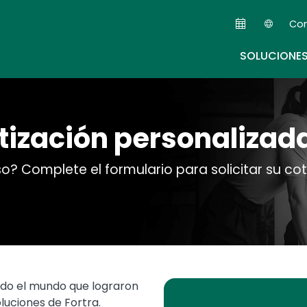
Skip
Co
to
Seco
main
SOLUCIONE
content
tización personalizad
so? Complete el formulario para solicitar su co
odo el mundo que lograron
oluciones de Fortra.