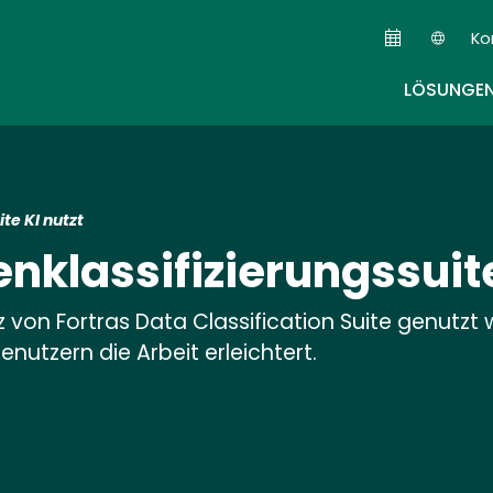
Skip
Ko
to
Sec
main
LÖSUNGE
content
te KI nutzt
nklassifizierungssuite
nz von Fortras Data Classification Suite genutzt 
enutzern die Arbeit erleichtert.