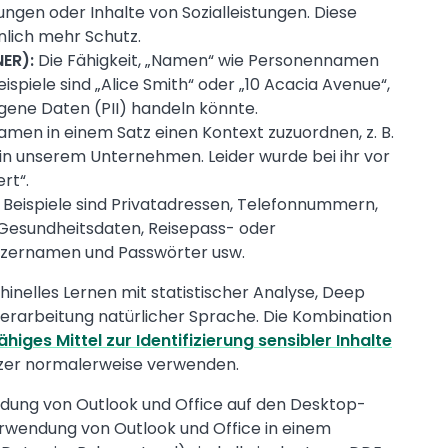
ngen oder Inhalte von Sozialleistungen. Diese
lich mehr Schutz.
NER):
Die Fähigkeit, „Namen“ wie Personennamen
eispiele sind „Alice Smith“ oder „10 Acacia Avenue“,
ene Daten (PII) handeln könnte.
amen in einem Satz einen Kontext zuzuordnen, z. B.
n in unserem Unternehmen. Leider wurde bei ihr vor
rt“.
Beispiele sind Privatadressen, Telefonnummern,
Gesundheitsdaten, Reisepass- oder
tzernamen und Passwörter usw.
nelles Lernen mit statistischer Analyse, Deep
Verarbeitung natürlicher Sprache. Die Kombination
ähiges Mittel zur Identifizierung sensibler Inhalte
zer normalerweise verwenden.
dung von Outlook und Office auf den Desktop-
rwendung von Outlook und Office in einem