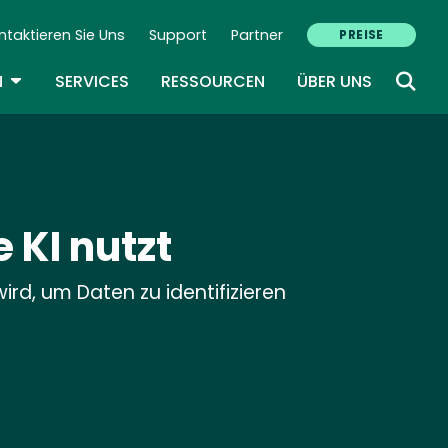
ntaktieren Sie Uns
Support
Partner
PREISE
ondary Navigation (DE)
TOGGLE DROPDOWN
N
SERVICES
RESSOURCEN
ÜBER UNS
 KI nutzt
wird, um Daten zu identifizieren