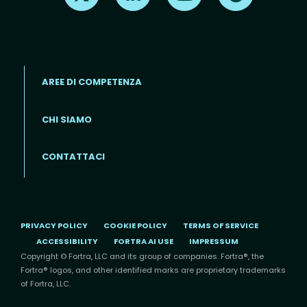
AREE DI COMPETENZA
CHI SIAMO
Footer menu (IT)
CONTATTACI
PRIVACY POLICY
COOKIE POLICY
TERMS OF SERVICE
ACCESSIBILITY
FORTRA AI USE
IMPRESSUM
Copyright © Fortra, LLC and its group of companies. Fortra®, the
Fortra® logos, and other identified marks are proprietary trademarks
of Fortra, LLC.