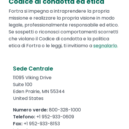
Codice di condotta ed etica
Text
Fortra si impegna a intraprendere la propria
missione e realizzare la propria visione in modo
legale, professionalmente responsabile ed etico.
Se sospetti o riconosci comportamenti scorretti
che violano il Codice di condotta e la politica
etica di Fortra o le leggi, ti invitiamo a
segnalarlo
.
Text
Sede Centrale
11095 Viking Drive
Suite 100
Eden Prairie
,
MN
55344
United States
Numero verde
:
800-328-1000
Telefono
:
+1 952-933-0609
Fax:
+1 952-933-8153