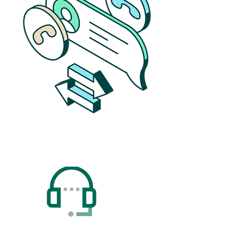
Image