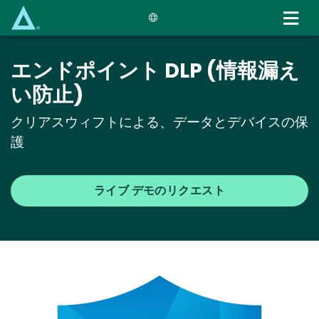
Skip
to
main
content
エンドポイント DLP (情報漏え
い防止)
クリアスウィフトによる、データとデバイスの保
護
ライブ デモのリクエスト
Media
Image