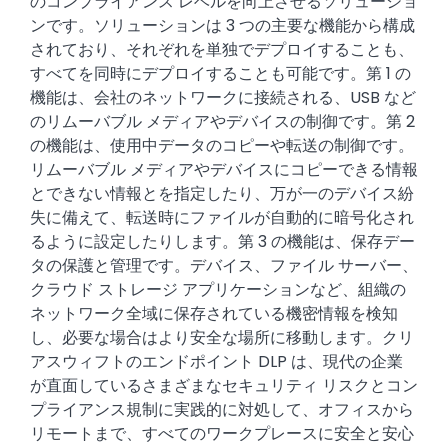
のコンプライアンス レベルを向上させるソリューショ
ンです。ソリューションは 3 つの主要な機能から構成
されており、それぞれを単独でデプロイすることも、
すべてを同時にデプロイすることも可能です。第 1 の
機能は、会社のネットワークに接続される、USB など
のリムーバブル メディアやデバイスの制御です。第 2
の機能は、使用中データのコピーや転送の制御です。
リムーバブル メディアやデバイスにコピーできる情報
とできない情報とを指定したり、万が一のデバイス紛
失に備えて、転送時にファイルが自動的に暗号化され
るように設定したりします。第 3 の機能は、保存デー
タの保護と管理です。デバイス、ファイル サーバー、
クラウド ストレージ アプリケーションなど、組織の
ネットワーク全域に保存されている機密情報を検知
し、必要な場合はより安全な場所に移動します。クリ
アスウィフトのエンドポイント DLP は、現代の企業
が直面しているさまざまなセキュリティ リスクとコン
プライアンス規制に実践的に対処して、オフィスから
リモートまで、すべてのワークプレースに安全と安心