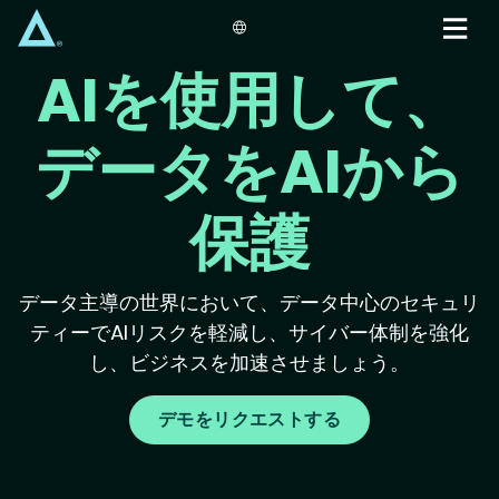
Skip
to
main
AIを使用して、
content
データをAIから
保護
データ主導の世界において、データ中心のセキュリ
ティーでAIリスクを軽減し、サイバー体制を強化
し、ビジネスを加速させましょう。
デモをリクエストする