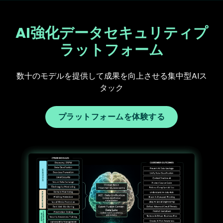
AI強化データセキュリティプ
ラットフォーム
数十のモデルを提供して成果を向上させる集中型AIス
タック
プラットフォームを体験する
Text
Image