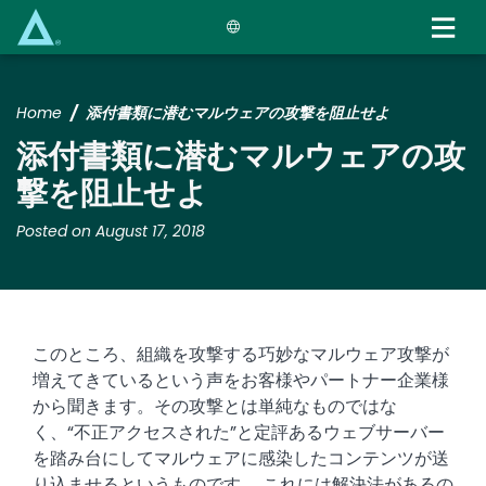
Skip
to
main
content
Home
添付書類に潜むマルウェアの攻撃を阻止せよ
添付書類に潜むマルウェアの攻
撃を阻止せよ
Posted on August 17, 2018
このところ、組織を攻撃する巧妙なマルウェア攻撃が
増えてきているという声をお客様やパートナー企業様
から聞きます。その攻撃とは単純なものではな
く、“不正アクセスされた”と定評あるウェブサーバー
を踏み台にしてマルウェアに感染したコンテンツが送
り込ませるというものです。 これには解決法があるの