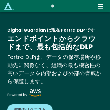
Skip
to
main
content
Digital Guardian は現在 Fortra DLP です
エンドポイントからクラウ
ドまで、最も包括的なDLP
Fortra DLPは、データの保存場所や移
動先に関係なく、組織の最も機密性の
高いデータを内部および外部の脅威か
ら保護します。
Image
Powered by
デモをリクエスト