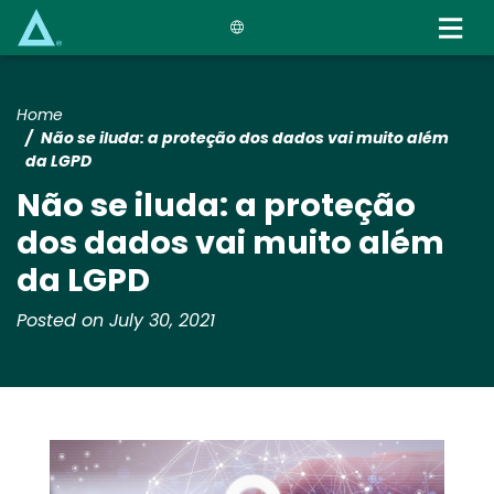
Skip
to
main
content
Home
Não se iluda: a proteção dos dados vai muito além
da LGPD
Não se iluda: a proteção
dos dados vai muito além
da LGPD
Posted on July 30, 2021
Media
Image