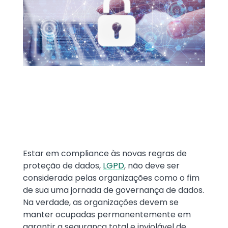
Text
Estar em compliance às novas regras de
proteção de dados,
LGPD
, não deve ser
considerada pelas organizações como o fim
de sua uma jornada de governança de dados.
Na verdade, as organizações devem se
manter ocupadas permanentemente em
garantir a segurança total e inviolável de