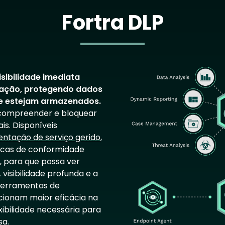
Fortra DLP
Image
isibilidade imediata
ização, protegendo dados
ue estejam armazenados.
, compreender e bloquear
s. Disponíveis
ntação de serviço gerido
,
ticas de conformidade
 para que possa ver
 visibilidade profunda e a
ferramentas de
cionam maior eficácia na
bilidade necessária para
sa.