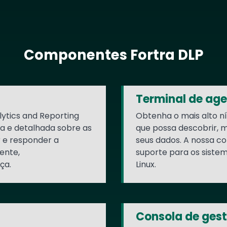
Componentes Fortra DLP
Terminal de ag
ytics and Reporting
Obtenha o mais alto ní
da e detalhada sobre as
que possa descobrir, 
r e responder a
seus dados. A nossa c
ente,
suporte para os siste
ça.
Linux.
Consola de ges