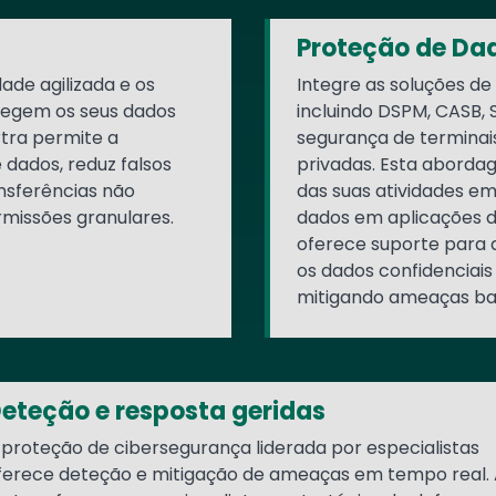
Proteção de Da
de agilizada e os
Integre as soluções de
otegem os seus dados
incluindo DSPM, CASB,
rtra permite a
segurança de terminai
 dados, reduz falsos
privadas. Esta aborda
nsferências não
das suas atividades e
rmissões granulares.
dados em aplicações d
oferece suporte para 
os dados confidenciais
mitigando ameaças bas
eteção e resposta geridas
 proteção de cibersegurança liderada por especialistas
ferece deteção e mitigação de ameaças em tempo real. 