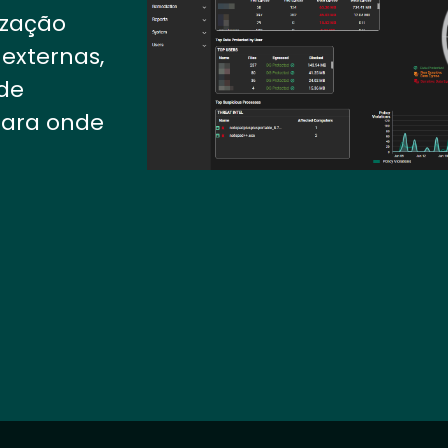
ização
externas,
de
para onde