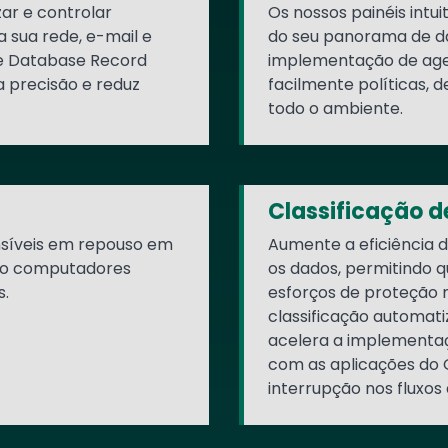
ar e controlar
Os nossos painéis intui
 sua rede, e-mail e
do seu panorama de da
de Database Record
implementação de agen
 precisão e reduz
facilmente políticas, d
todo o ambiente.
Classificação 
nsíveis em repouso em
Aumente a eficiência d
ndo computadores
os dados, permitindo 
s.
esforços de proteção n
classificação automat
acelera a implementaç
com as aplicações do 
interrupção nos fluxos 