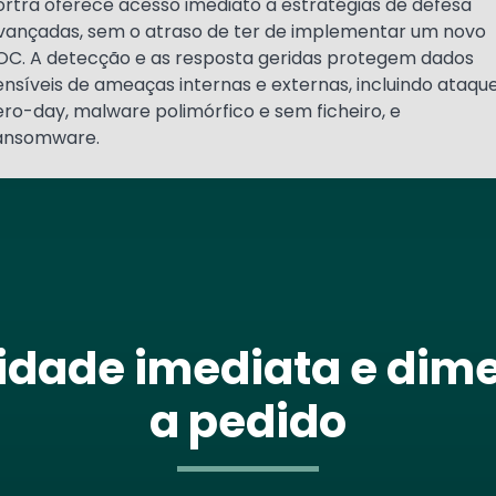
ortra oferece acesso imediato a estratégias de defesa
vançadas, sem o atraso de ter de implementar um novo
OC. A detecção e as resposta geridas protegem dados
ensíveis de ameaças internas e externas, incluindo ataqu
ero-day, malware polimórfico e sem ficheiro, e
ansomware.
ilidade imediata e dim
a pedido