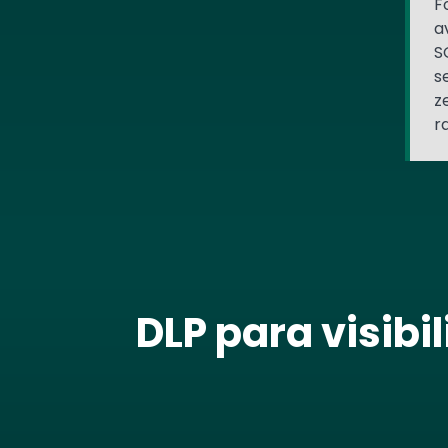
F
a
S
s
z
r
DLP para visib