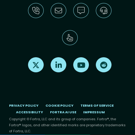
Find us on X
Find us on LinkedIn
Find us on Youtube
Find us on Re
PRIVACY POLICY
COOKIE POLICY
TERMS OF SERVICE
ACCESSIBILITY
FORTRA AI USE
IMPRESSUM
Copyright © Fortra, LLC and its group of companies. Fortra®, the
Fortra® logos, and other identified marks are proprietary trademarks
of Fortra, LLC.