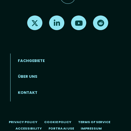
Find us on X
Find us on LinkedIn
Find us on Youtube
Find us on Re
FACHGEBIETE
ÜBER UNS
Footer menu (DE)
KONTAKT
PRIVACY POLICY
COOKIE POLICY
TERMS OF SERVICE
ACCESSIBILITY
FORTRA AI USE
IMPRESSUM