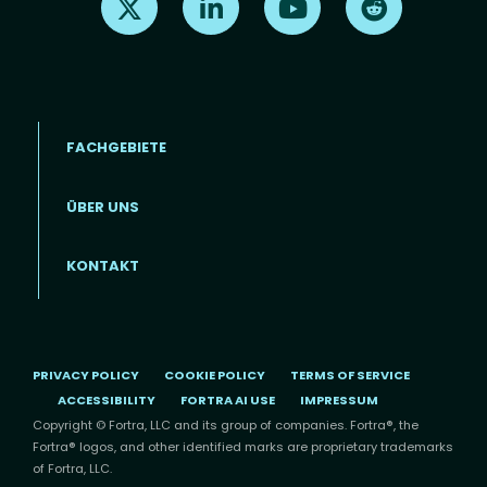
FACHGEBIETE
ÜBER UNS
Footer menu (DE)
KONTAKT
PRIVACY POLICY
COOKIE POLICY
TERMS OF SERVICE
ACCESSIBILITY
FORTRA AI USE
IMPRESSUM
Copyright © Fortra, LLC and its group of companies. Fortra®, the
Fortra® logos, and other identified marks are proprietary trademarks
of Fortra, LLC.