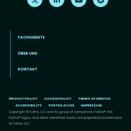
FACHGEBIETE
ÜBER UNS
Footer menu (DE)
KONTAKT
PRIVACY POLICY
COOKIE POLICY
TERMS OF SERVICE
ACCESSIBILITY
FORTRA AI USE
IMPRESSUM
Copyright © Fortra, LLC and its group of companies. Fortra®, the
Fortra® logos, and other identified marks are proprietary trademarks
of Fortra, LLC.