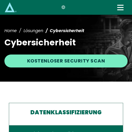
Skip
to
main
content
Home
Lösungen
Cybersicherheit
Cybersicherheit
KOSTENLOSER SECURITY SCAN
DATENKLASSIFIZIERUNG