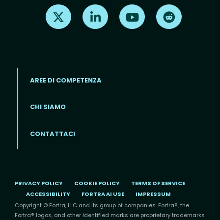
Find us on X
Find us on LinkedIn
Find us on Youtube
Find us on Re
AREE DI COMPETENZA
CHI SIAMO
Footer menu (IT)
CONTATTACI
PRIVACY POLICY
COOKIE POLICY
TERMS OF SERVICE
ACCESSIBILITY
FORTRA AI USE
IMPRESSUM
Copyright © Fortra, LLC and its group of companies. Fortra®, the
Fortra® logos, and other identified marks are proprietary trademarks