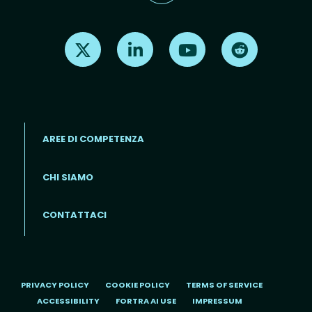
Find us on X
Find us on LinkedIn
Find us on Youtube
Find us on Re
AREE DI COMPETENZA
CHI SIAMO
Footer menu (IT)
CONTATTACI
PRIVACY POLICY
COOKIE POLICY
TERMS OF SERVICE
ACCESSIBILITY
FORTRA AI USE
IMPRESSUM