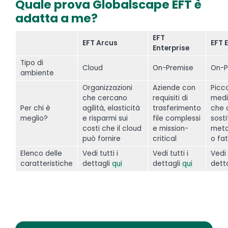
Quale prova Globalscape EFT è
adatta a me?
EFT
EFT Arcus
EFT 
Enterprise
Tipo di
Cloud
On-Premise
On-P
ambiente
Organizzazioni
Aziende con
Picc
che cercano
requisiti di
medi
Per chi è
agilità, elasticità
trasferimento
che 
meglio?
e risparmi sui
file complessi
sosti
costi che il cloud
e mission-
metod
può fornire
critical
o fat
Elenco delle
Vedi tutti i
Vedi tutti i
Vedi 
caratteristiche
dettagli
qui
dettagli
qui
dett