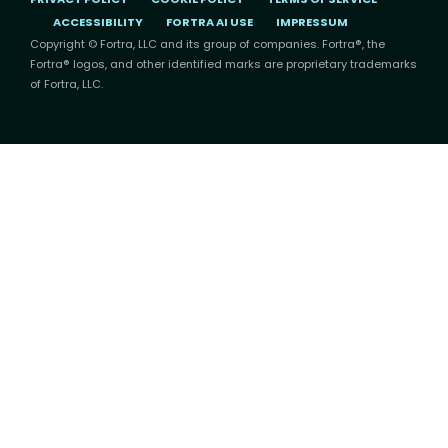
ACCESSIBILITY
FORTRA AI USE
IMPRESSUM
Copyright © Fortra, LLC and its group of companies. Fortra®, the
Fortra® logos, and other identified marks are proprietary trademarks
of Fortra, LLC.