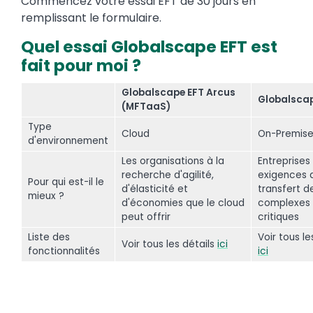
Commencez votre essai EFT de 30 jours en
remplissant le formulaire.
Quel essai Globalscape EFT est
fait pour moi ?
Globalscape EFT Arcus
Globalscap
(MFTaaS)
Type
Cloud
On-Premis
d'environnement
Les organisations à la
Entreprises
recherche d'agilité,
exigences 
Pour qui est-il le
d'élasticité et
transfert de
mieux ?
d'économies que le cloud
complexes 
peut offrir
critiques
Liste des
Voir tous le
Voir tous les détails
ici
fonctionnalités
ici