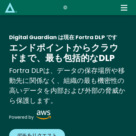
Skip
to
main
content
Digital Guardian は現在 Fortra DLP です
エンドポイントからクラウ
ドまで、最も包括的なDLP
Fortra DLPは、データの保存場所や移
動先に関係なく、組織の最も機密性の
高いデータを内部および外部の脅威か
ら保護します。
Image
Powered by
デモをリクエスト