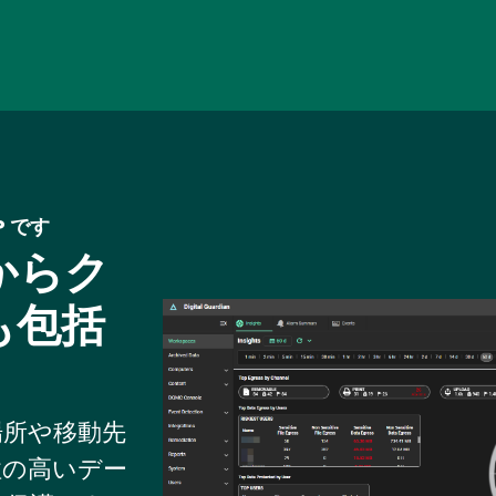
Skip
to
main
content
LP です
からク
も包括
Image
存場所や移動先
性の高いデー