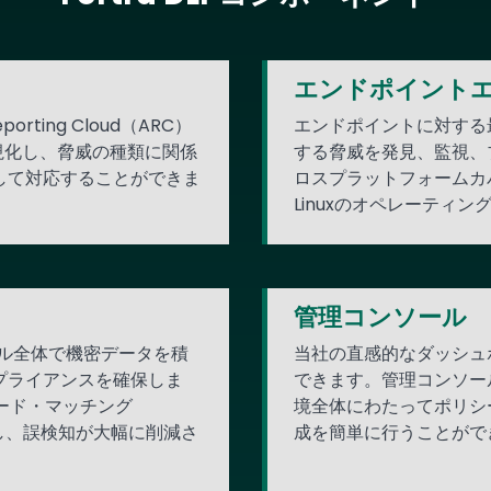
エンドポイント
eporting Cloud（ARC）
エンドポイントに対する
視化し、脅威の種類に関係
する脅威を発見、監視、
して対応することができま
ロスプラットフォームカバ
Linuxのオペレーティ
ス
管理コンソール
ネル全体で機密データを積
当社の直感的なダッシュ
プライアンスを確保しま
できます。管理コンソー
コード・マッチング
境全体にわたってポリシ
し、誤検知が大幅に削減さ
成を簡単に行うことがで