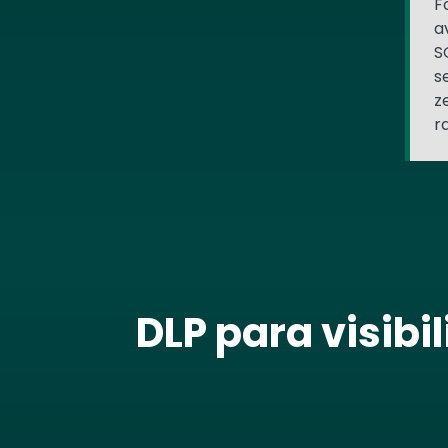
F
a
S
s
z
r
DLP para visib