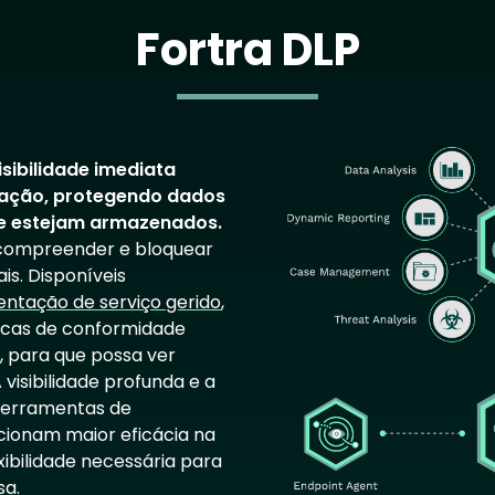
Fortra DLP
Image
isibilidade imediata
ização, protegendo dados
ue estejam armazenados.
, compreender e bloquear
s. Disponíveis
ntação de serviço gerido
,
ticas de conformidade
 para que possa ver
 visibilidade profunda e a
ferramentas de
cionam maior eficácia na
bilidade necessária para
sa.