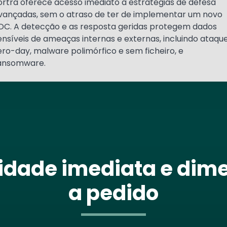
ortra oferece acesso imediato a estratégias de defesa
vançadas, sem o atraso de ter de implementar um novo
OC. A detecção e as resposta geridas protegem dados
ensíveis de ameaças internas e externas, incluindo ataqu
ero-day, malware polimórfico e sem ficheiro, e
ansomware.
ilidade imediata e dim
a pedido