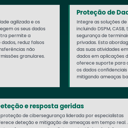
Proteção de Da
de agilizada e os
Integre as soluções de
otegem os seus dados
incluindo DSPM, CASB,
rtra permite a
segurança de terminai
 dados, reduz falsos
privadas. Esta aborda
nsferências não
das suas atividades e
rmissões granulares.
dados em aplicações d
oferece suporte para 
os dados confidenciais
mitigando ameaças bas
eteção e resposta geridas
 proteção de cibersegurança liderada por especialistas
ferece deteção e mitigação de ameaças em tempo real. 