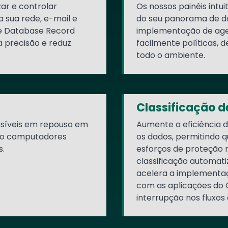
ar e controlar
Os nossos painéis intui
 sua rede, e-mail e
do seu panorama de da
de Database Record
implementação de agen
 precisão e reduz
facilmente políticas, d
todo o ambiente.
Classificação 
nsíveis em repouso em
Aumente a eficiência d
ndo computadores
os dados, permitindo 
s.
esforços de proteção n
classificação automat
acelera a implementaç
com as aplicações do 
interrupção nos fluxos 