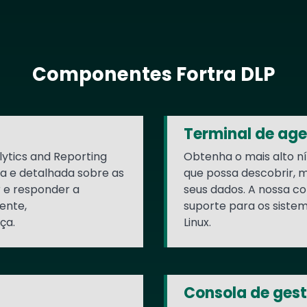
Componentes Fortra DLP
Terminal de ag
ytics and Reporting
Obtenha o mais alto ní
da e detalhada sobre as
que possa descobrir, 
r e responder a
seus dados. A nossa c
ente,
suporte para os siste
ça.
Linux.
Consola de ges