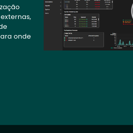
ização
externas,
de
para onde