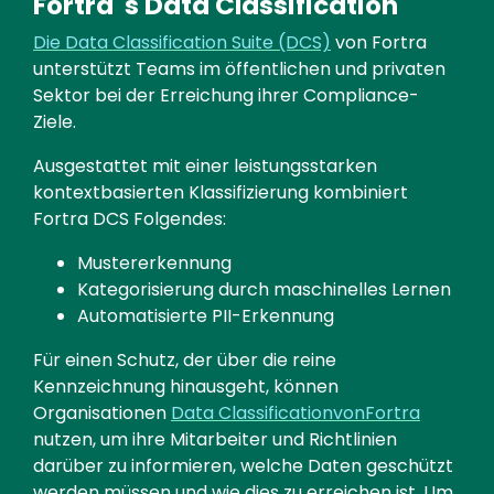
Fortra 's Data Classification
Text
Die Data Classification Suite (DCS)
von Fortra
unterstützt Teams im öffentlichen und privaten
Sektor bei der Erreichung ihrer Compliance-
Ziele.
Ausgestattet mit einer leistungsstarken
kontextbasierten Klassifizierung kombiniert
Fortra DCS Folgendes:
Mustererkennung
Kategorisierung durch maschinelles Lernen
Automatisierte PII-Erkennung
Für einen Schutz, der über die reine
Kennzeichnung hinausgeht, können
Organisationen
Data ClassificationvonFortra
nutzen, um ihre Mitarbeiter und Richtlinien
darüber zu informieren, welche Daten geschützt
werden müssen und wie dies zu erreichen ist. Um