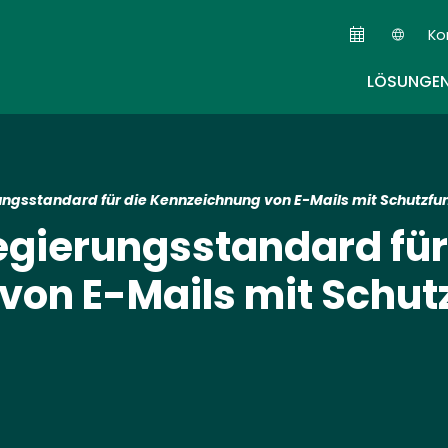
Skip
Ko
to
Sec
main
LÖSUNGE
content
ungsstandard für die Kennzeichnung von E-Mails mit Schutzfu
egierungsstandard für
on E-Mails mit Schut