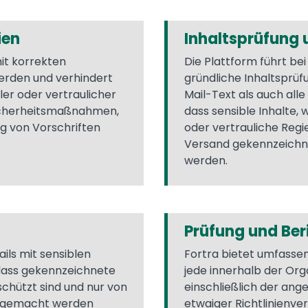
ien
Inhaltsprüfung 
mit korrekten
Die Plattform führt be
rden und verhindert
gründliche Inhaltsprü
ler oder vertraulicher
Mail-Text als auch all
icherheitsmaßnahmen,
dass sensible Inhalte,
ng von Vorschriften
oder vertrauliche Reg
Versand gekennzeichn
werden.
Prüfung und Ber
ils mit sensiblen
Fortra bietet umfassen
 dass gekennzeichnete
jede innerhalb der Org
chützt sind und nur von
einschließlich der an
h gemacht werden
etwaiger Richtlinienve