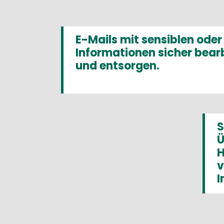
E-Mails mit sensiblen oder
Informationen sicher bear
und entsorgen.
S
Ü
H
v
I