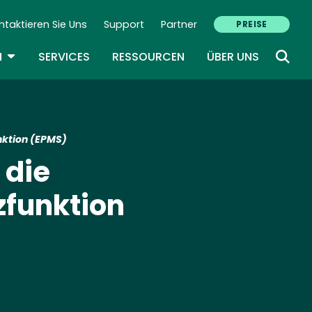
ntaktieren Sie Uns
Support
Partner
PREISE
ondary Navigation (DE)
TOGGLE DROPDOWN
N
SERVICES
RESSOURCEN
ÜBER UNS
nktion (EPMS)
 die
zfunktion