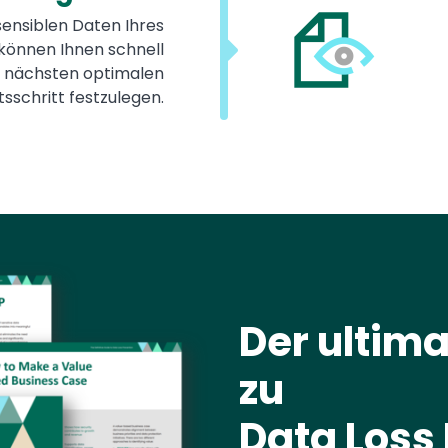
sensiblen Daten Ihres
können Ihnen schnell
n nächsten optimalen
tsschritt festzulegen.
Der ultima
zu
Data Loss