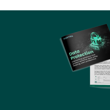
Image