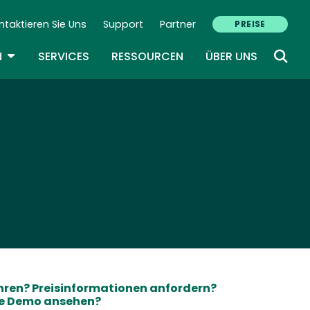
ntaktieren Sie Uns
Support
Partner
PREISE
ondary Navigation (DE)
TOGGLE DROPDOWN
N
SERVICES
RESSOURCEN
ÜBER UNS
hren? Preisinformationen anfordern?
ne Demo ansehen?