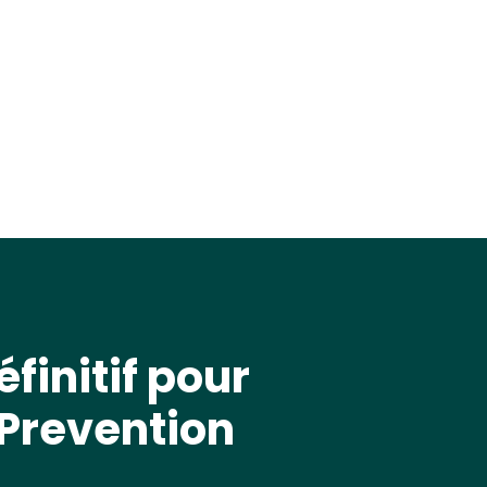
éfinitif pour
 Prevention