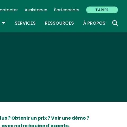
ontacter
Assistance
Partenariats
TARIFS
ry Navigation (FR)
TOGGLE DROPDOWN
SERVICES
RESSOURCES
À PROPOS
lus ? Obtenir un prix ? Voir une démo ?
 avec notre équipe d'experts.