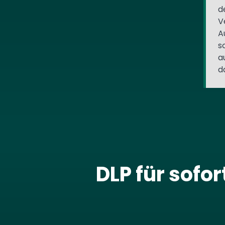
d
V
A
s
a
d
DLP für sofo