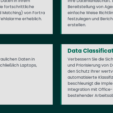
 Daten in Ihrem
Ihre Datenlandschaft. 
 fortschrittliche
Bereitstellung von Age
 Matching) von Fortra
einfache Weise Richtli
Fehlalarme erheblich.
festzulegen und Beric
erstellen.
Data Classifica
raulichen Daten in
Verbessern Sie die Sich
hließlich Laptops,
und Priorisierung von 
den Schutz Ihrer wertv
automatisierte Klassifi
beschleunigt die Impl
Integration mit Offic
bestehender Arbeitsab