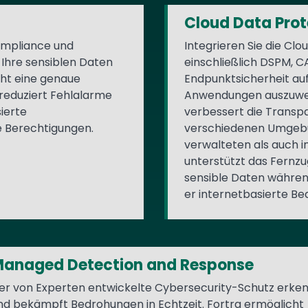
Cloud Data Prot
Compliance und
Integrieren Sie die Clo
Ihre sensiblen Daten
einschließlich DSPM, 
cht eine genaue
Endpunktsicherheit au
 reduziert Fehlalarme
Anwendungen auszuwei
ierte
verbessert die Transpa
 Berechtigungen.
verschiedenen Umgebun
verwalteten als auch 
unterstützt das Fernz
sensible Daten währen
er internetbasierte B
anaged Detection and Response
er von Experten entwickelte Cybersecurity-Schutz erke
nd bekämpft Bedrohungen in Echtzeit. Fortra ermöglicht