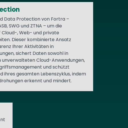
ection
ud Data Protection von Fortra –
CASB, SWG und ZTNA – um die
f Cloud-, Web- und private
ten. Dieser kombinierte Ansatz
renz Ihrer Aktivitäten in
gen, sichert Daten sowohl in
in unverwalteten Cloud-Anwendungen,
ugriffsmanagement und schützt
d ihres gesamten Lebenszyklus, indem
edrohungen erkennt und mindert.
nnt