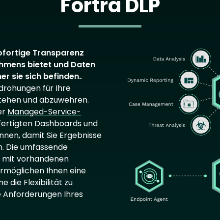
Fortra DLP
Image
sofortige Transparenz
nehmens bietet und Daten
r sie sich befinden.
.
drohungen für Ihre
stehen und abzuwehren.
er
Managed-Service-
efertigten Dashboards und
innen, damit Sie Ergebnisse
n. Die umfassende
t, mit vorhandenen
 ermöglichen Ihnen eine
e die Flexibilität zu
ie Anforderungen Ihres