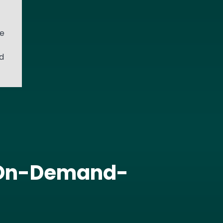
e
d
nd On-Demand-