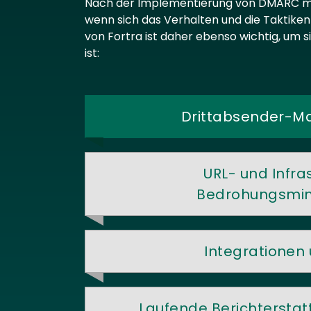
Text
Nach der Implementierung von DMARC mit
wenn sich das Verhalten und die Taktike
von Fortra ist daher ebenso wichtig, um 
ist:
Drittabsender-
URL- und Infra
Bedrohungsmin
Integrationen 
Laufende Berichterstat