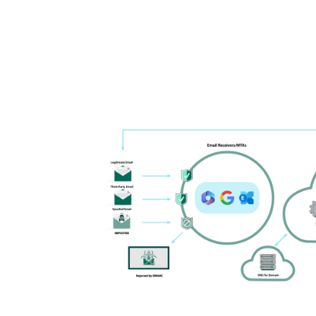
Image