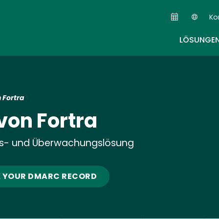
Skip
Ko
to
Sec
main
LÖSUNGE
content
 Fortra
on Fortra
gs- und Überwachungslösung
 YOUR DMARC RECORD