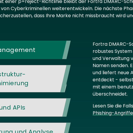
 einer p=reject-Richtlinie bleibt der Fortra DMARC-Sch
n von Cyberkriminellen weiterentwickeln. Die nächste P
sicherzustellen, dass Ihre Marke nicht missbraucht wird
Fortra DMARC-Sch
Management
robustes System z
und Verwaltung v
Namen senden. Es
und liefert neue
struktur-
entdeckt - selbs
imierung
mit einem benutz
überschneidet.
Lesen Sie die Fall
und APIs
Phishing-Angriffe
tung und Analyse