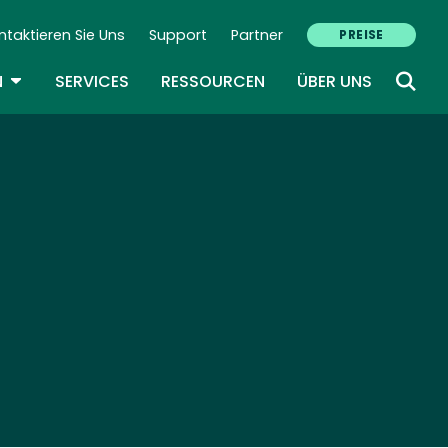
ntaktieren Sie Uns
Support
Partner
PREISE
ondary Navigation (DE)
TOGGLE DROPDOWN
N
SERVICES
RESSOURCEN
ÜBER UNS