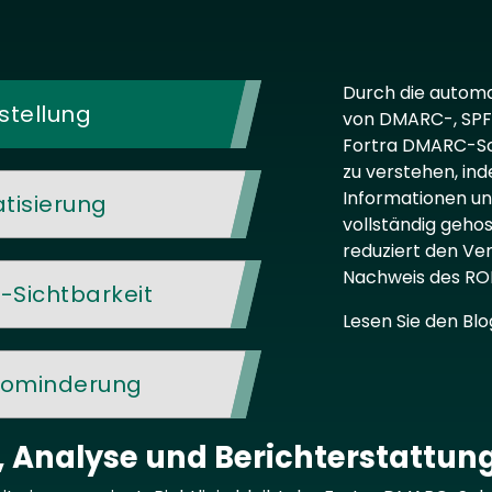
Durch die automa
stellung
von DMARC-, SPF
Fortra DMARC-Sc
zu verstehen, i
Informationen un
isierung
vollständig gehos
reduziert den Ve
Nachweis des ROI 
Sichtbarkeit
Lesen Sie den Blo
ikominderung
nalyse und Berichterstattun