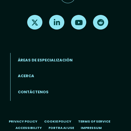
Find us on X
Find us on LinkedIn
Find us on Youtube
Find us on Re
ÁREAS DE ESPECIALIZACIÓN
ACERCA
Footer menu (ES)
CONTÁCTENOS
PRIVACY POLICY
COOKIE POLICY
TERMS OF SERVICE
ACCESSIBILITY
FORTRA AI USE
IMPRESSUM