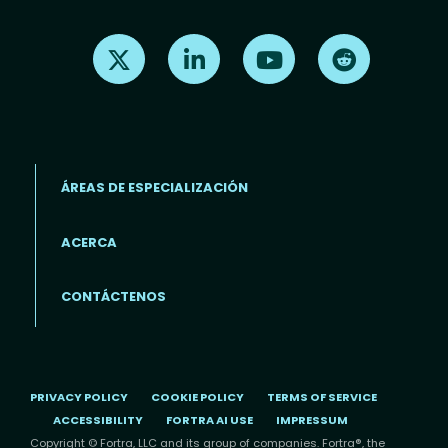
Find us on X
Find us on LinkedIn
Find us on Youtube
Find us on Re
ÁREAS DE ESPECIALIZACIÓN
ACERCA
Footer menu (ES)
CONTÁCTENOS
PRIVACY POLICY
COOKIE POLICY
TERMS OF SERVICE
ACCESSIBILITY
FORTRA AI USE
IMPRESSUM
Copyright © Fortra, LLC and its group of companies. Fortra®, the