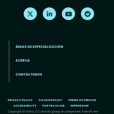
Find us on X
Find us on LinkedIn
Find us on Youtube
Find us on Re
ÁREAS DE ESPECIALIZACIÓN
ACERCA
Footer menu (ES)
CONTÁCTENOS
PRIVACY POLICY
COOKIE POLICY
TERMS OF SERVICE
ACCESSIBILITY
FORTRA AI USE
IMPRESSUM
Copyright © Fortra, LLC and its group of companies. Fortra®, the